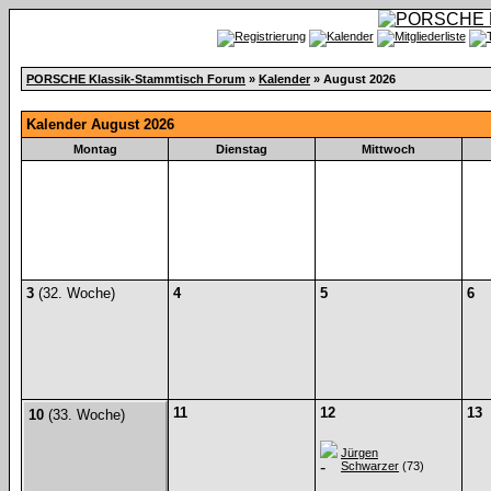
PORSCHE Klassik-Stammtisch Forum
»
Kalender
» August 2026
Kalender August 2026
Montag
Dienstag
Mittwoch
3
(32. Woche)
4
5
6
11
12
13
10
(33. Woche)
Jürgen
Schwarzer
(73)