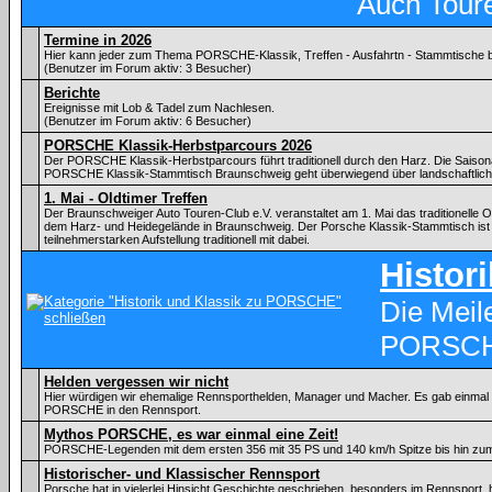
Auch Tour
Termine in 2026
Hier kann jeder zum Thema PORSCHE-Klassik, Treffen - Ausfahrtn - Stammtische
(Benutzer im Forum aktiv: 3 Besucher)
Berichte
Ereignisse mit Lob & Tadel zum Nachlesen.
(Benutzer im Forum aktiv: 6 Besucher)
PORSCHE Klassik-Herbstparcours 2026
Der PORSCHE Klassik-Herbstparcours führt traditionell durch den Harz. Die Saiso
PORSCHE Klassik-Stammtisch Braunschweig geht überwiegend über landschaftlic
1. Mai - Oldtimer Treffen
Der Braunschweiger Auto Touren-Club e.V. veranstaltet am 1. Mai das traditionelle Ol
dem Harz- und Heidegelände in Braunschweig. Der Porsche Klassik-Stammtisch ist 
teilnehmerstarken Aufstellung traditionell mit dabei.
Histor
Die Meil
PORSC
Helden vergessen wir nicht
Hier würdigen wir ehemalige Rennsporthelden, Manager und Macher. Es gab einmal ei
PORSCHE in den Rennsport.
Mythos PORSCHE, es war einmal eine Zeit!
PORSCHE-Legenden mit dem ersten 356 mit 35 PS und 140 km/h Spitze bis hin zu
Historischer- und Klassischer Rennsport
Porsche hat in vielerlei Hinsicht Geschichte geschrieben, besonders im Rennsport, 