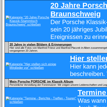
20 Jahre Porsc
Braunschweig
Der Porsche Klassik
sein 20 jähriges Ju
Ereignissen zu erinn
20 Jahre in vielen Bildern & Erinnerungen
Hier sind alle Fotos von Manfred Friese und Manfred Placzek in Alben zusammenge
vergangenen 20 Jahren.
Hier stell
Hier kann je
beschreiben.
Mein Porsche PORSCHE im Klassik Album
Persönliche Vorstellung der Forennutzer: Wir zeigen unsere Leidenschaften und Le
Termine 
Was wann 