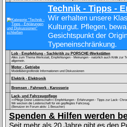
Technik - Tipps - 
Wir erhalten unsere Kl
Kulturgut. Pflegen, bewa
Gesichtspunkt der Origina
Typeneinschränkung.
Lob - Empfehlung - Sachkritik zu PORSCHE-Werkstätten
Alles zum Thema Werkstatt, Empfehlungen - Meinungen - natürlich auch Kritik zu
allgemein.
Motor - Getriebe
Modellübergreifende Informationen und Diskussionen
Elektrik - Elektronik
Bremsen - Fahrwerk - Karosserie
Lack- und Fahrzeugpflege
>>Pflege Deine Leidenschaft<< Empfehlungen - Erfahrungen - Tipps zur Lack- Chr
Wir wecken die Leidenschaft für ein gepflegtes Fahrzeug.
(Benutzer im Forum aktiv: 1 Besucher)
Spenden & Hilfen werden be
Seit mehr als 20 Jahre gibt es den 