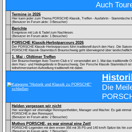
Auch Tour
Termine in 2026
Hier kann jeder zum Thema PORSCHE-Klassik, Treffen - Ausfahrtn - Stammtische
(Benutzer im Forum aktiv: 3 Besucher)
Berichte
Ereignisse mit Lob & Tadel zum Nachlesen.
(Benutzer im Forum aktiv: 1 Besucher)
PORSCHE Klassik-Herbstparcours 2026
Der PORSCHE Klassik-Herbstparcours führt traditionell durch den Harz. Die Saiso
PORSCHE Klassik-Stammtisch Braunschweig geht überwiegend über landschaftlic
1. Mai - Oldtimer Treffen
Der Braunschweiger Auto Touren-Club e.V. veranstaltet am 1. Mai das traditionelle Ol
dem Harz- und Heidegelände in Braunschweig. Der Porsche Klassik-Stammtisch ist 
teilnehmerstarken Aufstellung traditionell mit dabei.
Histor
Die Meil
PORSC
Helden vergessen wir nicht
Hier würdigen wir ehemalige Rennsporthelden, Manager und Macher. Es gab einmal ei
PORSCHE in den Rennsport.
(Benutzer im Forum aktiv: 2 Besucher)
Mythos PORSCHE, es war einmal eine Zeit!
PORSCHE-Legenden mit dem ersten 356 mit 35 PS und 140 km/h Spitze bis hin zu
(Benutzer im Forum aktiv: 1 Besucher)