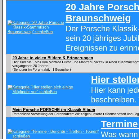
20 Jahre Porsc
Braunschweig
Der Porsche Klassik
sein 20 jähriges Ju
Ereignissen zu erinn
20 Jahre in vielen Bildern & Erinnerungen
Hier sind alle Fotos von Manfred Friese und Manfred Placzek in Alben zusammenge
vergangenen 20 Jahren.
(Benutzer im Forum aktiv: 1 Besucher)
Hier stell
Hier kann je
beschreiben.
Mein Porsche PORSCHE im Klassik Album
Persönliche Vorstellung der Forennutzer: Wir zeigen unsere Leidenschaften und Le
Termine 
Was wann 