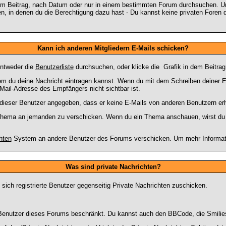
im Beitrag, nach Datum oder nur in einem bestimmten Forum durchsuchen. Um
, in denen du die Berechtigung dazu hast - Du kannst keine privaten Foren d
Kann ich anderen Mitgliedern E-Mails schicken?
entweder die
Benutzerliste
durchsuchen, oder klicke die
Grafik in dem Beitra
 dem du deine Nachricht eintragen kannst. Wenn du mit dem Schreiben deiner E-
Mail-Adresse des Empfängers nicht sichtbar ist.
at dieser Benutzer angegeben, dass er keine E-Mails von anderen Benutzern er
m Thema an jemanden zu verschicken. Wenn du ein Thema anschauen, wirst du e
hten
System an andere Benutzer des Forums verschicken. Um mehr Information
Was sind private Nachrichten?
 sich registrierte Benutzer gegenseitig Private Nachrichten zuschicken.
ie Benutzer dieses Forums beschränkt. Du kannst auch den BBCode, die Smilie