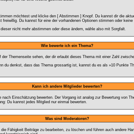
stimmen möchtest und klicke den [ Abstimmen ] Knopf. Du kannst dir die akt
st freiwillig. Du kannst für eine der vorhandenen Optionen stimmen oder kei
dieser nicht mehr abstimmen oder diese ändern, wähle also mit Sorgfalt.
Wie bewerte ich ein Thema?
der Themenseite sehen, der dir erlaubt dieses Thema mit einer Zahl zwisch
wenn du denkst, dass das Thema grossartig ist, kannst du es als »10 Punkte T
Kann ich andere Mitglieder bewerten?
er je nach Einschätzung bewerten. Der Vorgang ist analog zur Bewertung von T
g: Du kannst jedes Mitglied nur einmal bewerten.
Was sind Moderatoren?
die Fähigkeit Beiträge zu bearbeiten, zu löschen und führen auch andere H