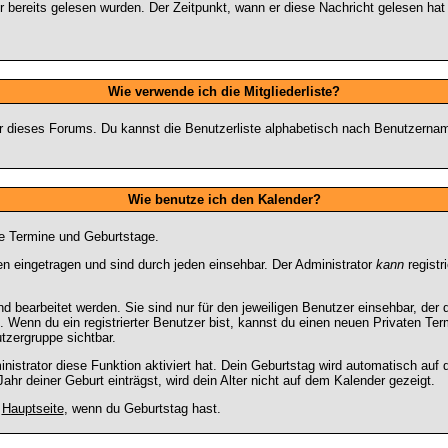
 bereits gelesen wurden. Der Zeitpunkt, wann er diese Nachricht gelesen hat
Wie verwende ich die Mitgliederliste?
tzer dieses Forums. Du kannst die Benutzerliste alphabetisch nach Benutzern
Wie benutze ich den Kalender?
te Termine und Geburtstage.
 eingetragen und sind durch jeden einsehbar. Der Administrator
kann
registr
 bearbeitet werden. Sie sind nur für den jeweiligen Benutzer einsehbar, der d
 Wenn du ein registrierter Benutzer bist, kannst du einen neuen Privaten Te
utzergruppe sichtbar.
strator diese Funktion aktiviert hat. Dein Geburtstag wird automatisch auf
hr deiner Geburt einträgst, wird dein Alter nicht auf dem Kalender gezeigt.
r
Hauptseite
, wenn du Geburtstag hast.