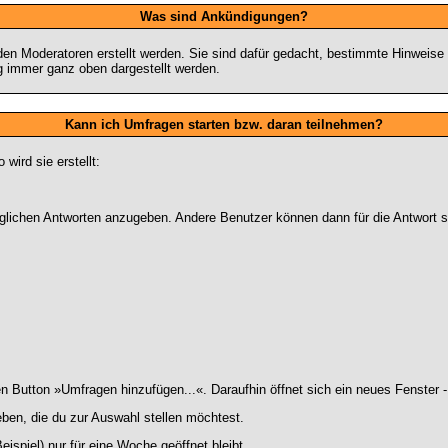
Was sind Ankündigungen?
den Moderatoren erstellt werden. Sie sind dafür gedacht, bestimmte Hinweise
g immer ganz oben dargestellt werden.
Kann ich Umfragen starten bzw. daran teilnehmen?
ird sie erstellt:
 möglichen Antworten anzugeben. Andere Benutzer können dann für die Antwort
Button »Umfragen hinzufügen...«. Daraufhin öffnet sich ein neues Fenster -
ben, die du zur Auswahl stellen möchtest.
ispiel) nur für eine Woche geöffnet bleibt.