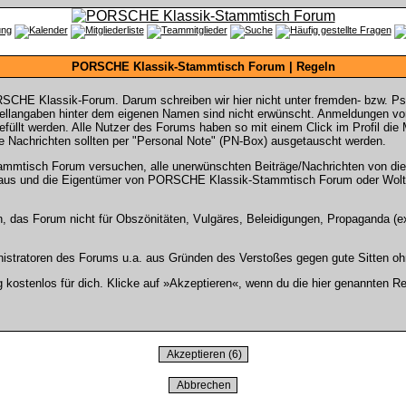
PORSCHE Klassik-Stammtisch Forum | Regeln
SCHE Klassik-Forum. Darum schreiben wir hier nicht unter fremden- bzw. P
langaben hinter dem eigenen Namen sind nicht erwünscht. Anmeldungen von 
gefüllt werden. Alle Nutzer des Forums haben so mit einem Click im Profil di
 Nachrichten sollten per "Personal Note" (PN-Box) ausgetauscht werden.
tisch Forum versuchen, alle unerwünschten Beiträge/Nachrichten von diese
rs aus und die Eigentümer von PORSCHE Klassik-Stammtisch Forum oder Wolt
n, das Forum nicht für Obszönitäten, Vulgäres, Beleidigungen, Propaganda (ex
stratoren des Forums u.a. aus Gründen des Verstoßes gegen gute Sitten ohn
ostenlos für dich. Klicke auf »Akzeptieren«, wenn du die hier genannten Re