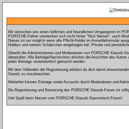
Wir wünschen uns einen höflichen und freundlichen Umgangston im POR
PORSCHE-Fahrer verstecken sich nicht hinter "Nick Namen", auch Model
Dieses ist nur möglich wenn alle Pflicht-Felder im Anmeldeformular aus
Hobbys und seinem Schätzchen eingetragen hat. Private und persönliche
Obwohl die Administratoren und Moderatoren von PORSCHE Klassik-Stamm
überprüfen. Alle Beiträge/Nachrichten drücken die Ansichten des Auto
jedes Beitrags verantwortlich gemacht werden.
Mit dem Vollenden der Registrierung erklärst du dich damit einverstande
Gesetz zu missbrauchen.
Weiterhin können Einträge sowie Accounts durch Moderatoren und Admini
Die Registrierung und Benutzung des PORSCHE Klassik-Forum ist völlig k
Viel Spaß beim Nutzen vom PORSCHE Klassik-Stammtisch Forum!