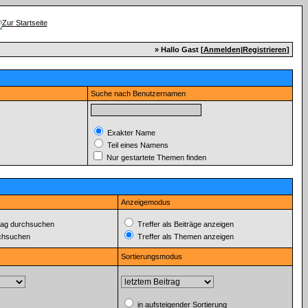
» Hallo Gast [
Anmelden
|
Registrieren
]
Suche nach Benutzernamen
Exakter Name
Teil eines Namens
Nur gestartete Themen finden
Anzeigemodus
ag durchsuchen
Treffer als Beiträge anzeigen
rchsuchen
Treffer als Themen anzeigen
Sortierungsmodus
in aufsteigender Sortierung