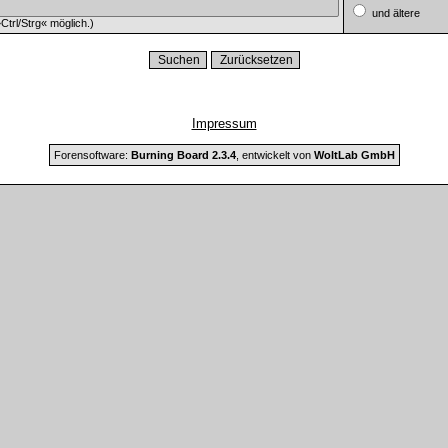
und ältere
trl/Strg« möglich.)
Impressum
Forensoftware:
Burning Board 2.3.4
, entwickelt von
WoltLab GmbH